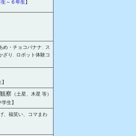
年生～６年生
】
あめ・チョコバナナ
ス
、
かざり
ロボット体験コ
、
生】
観察
（土星、木星 等）
中学生】
げ、福笑い、コマまわ