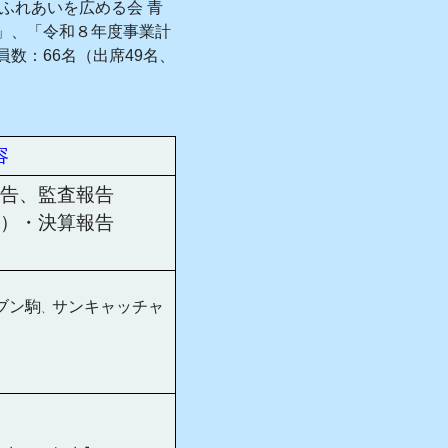
ふれあいを広める会 青
」、「令和８年度事業計
数：66名（出席49名、
容
告、監査報告
）・決算報告
ブン駒
サンキャッチャ
、