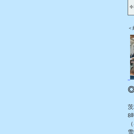
令
＜
茨
8
（
雪