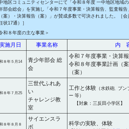
中地区コミュニティセンターにて「令和８年度 一中地区地域の
年部会総会」を実施し「令和７年度事業・決算報告、監査報告
（案）・決算報告（案）」が賛成多数で可決されました。［会員
任状17通）］
令和８年度の主な事業＞
実施月日
事業名称
内 
令和７年度事業・決算報
青少年部会 総
和８年５月14
令和８年度事業計画（案
会
（案）
三世代ふれあ
工作と体験
（水鉄砲
ブン
、
い
和８年７月25
ー 等）
チャレンジ教
＿
【対象：三反田小学区】
室
サイエンスラ
科学の実験、体験
和８年８月８
ボ