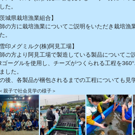
した。
茨城県栽培漁業組合】
師の方に栽培漁業についてご説明をいただき栽培漁
た。
雪印メグミルク(株)阿見工場】
師の方より阿見工場で製造している製品についてご
Rゴーグルを使用し、チーズがつくられる工程を360
ました。
の後、各製品が梱包されるまでの工程についても見
親子で社会見学の様子＞