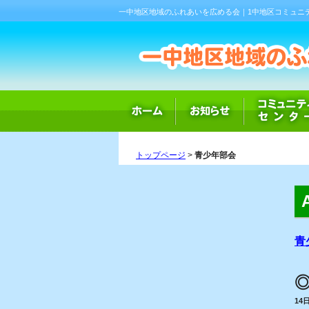
一中地区地域のふれあいを広める会｜1中地区コミュニ
トップページ
>
青少年部会
青
14