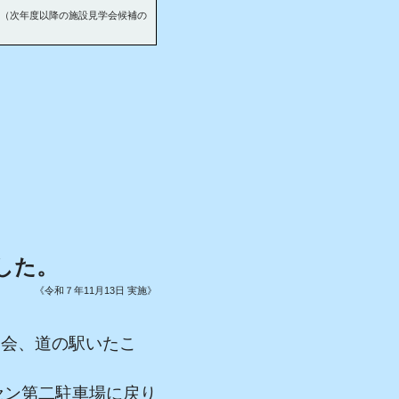
（次年度以降の施設見学会候補の
した。
《令和７年11月13日 実施》
。
協会、道の駅いたこ
ミセン第二駐車場に戻り