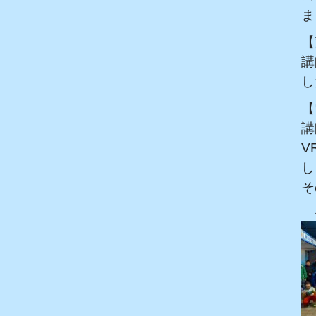
ま
【
講
し
【
講
V
し
そ
＜