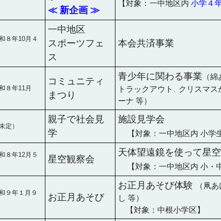
【対象：一中地区内
小学４
≪ 新企画 ≫
一中地区
和８年10月４
スポーツフェ
本会共済事業
ス
青少年に関わる事業
（綿
コミュニティ
和８年11月
トラックアウト
クリスマス
、
まつり
ーナ 等）
親子で社会見
施設見学会
未定）
学
＿
【対象：一中地区内 小学
天体望遠鏡を使って星空
和８年12月５
星空観察会
＿
【対象：一中地区内 小・
お正月あそび体験
（凧あ
和９年１月９
お正月あそび
し 等）
＿
【対象：中根小学区】