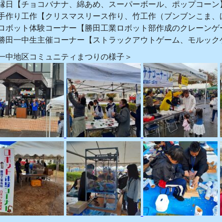
縁日【チョコバナナ、綿あめ、スーパーボール、ポップコーン
手作り工作【クリスマスリース作り、竹工作（ブンブンこま、
ロボット体験コーナー【勝田工業ロボット部作成のクレーンゲ
勝田一中生主催コーナー【ストラックアウトゲーム、モルック
一中地区コミュニティまつりの様子＞