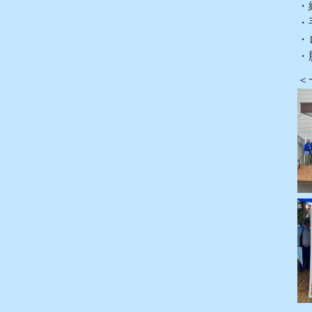
・
・
・
・
＜