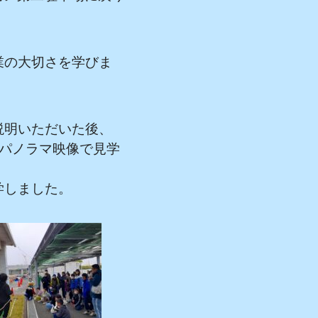
業の大切さを学びま
説明いただいた後、
°パノラマ映像で見学
学しました。