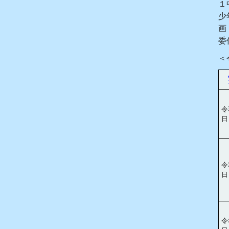
１
少
画
委
＜
令
日
令
日
令