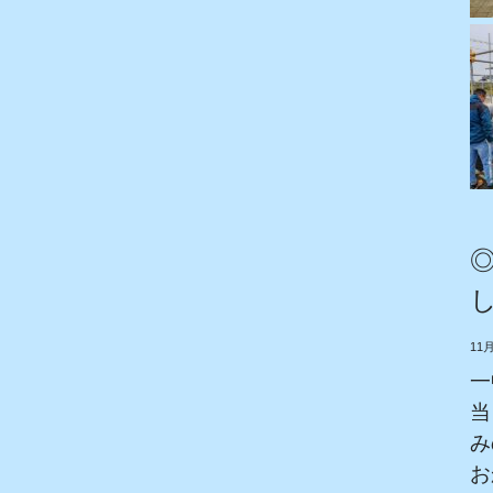
11
一
当
み
お