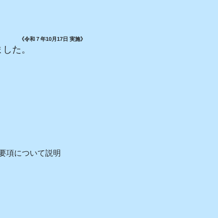
《令和７年10月17日 実施》
ました。
要項について説明