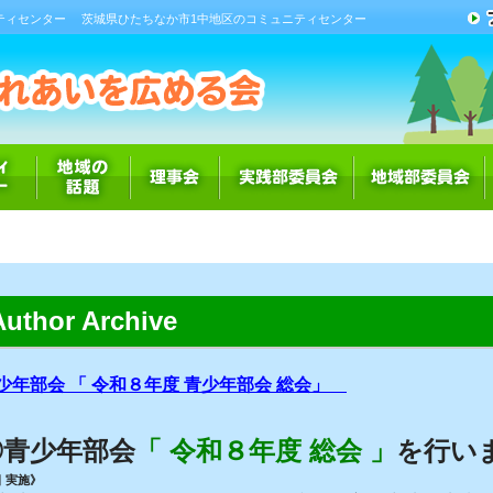
ティセンター
茨城県ひたちなか市1中地区のコミュニティセンター
Author Archive
少年部会 「 令和８年度 青少年部会 総会」
◎青少年部会
「
令和８年度 総会
」
を行い
日 実施》