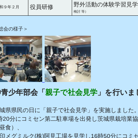
野外活動の体験学習見学
役員研修
和９年２月
検討 等）
総会の様子＞
◎青少年部会「
親子で社会見学
」を行いま
城県県民の日に「親子で社会見学」を実施しました
時20分にコミセン第二駐車場を出発し茨城県栽培業
昼食）、
印メグミルク(株)阿見工場を見学し16時50分にコ