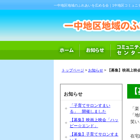
一中地区地域のふれあいを広める会｜1中地区コミュニ
トップページ
>
お知らせ
>
【募集】映画上映
【
お知らせ
「子育てサロンすまい
「楽
る」 開催しました
「地
【募集】映画上映会「ハッ
笑い
ピー☆エンド」
【募集】子育てサロンすま
在宅