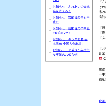
いる
「在
お知らせ ふれあいの会総
それ
会を終える！
痛み
病院
お知らせ 芸能音楽祭も中
止に
【日
お知らせ 芸能音楽祭中止
【場
のお知らせ！
【参
お知らせ キッズ囲碁 谷
本兄弟 全国大会出場！
【お
お知らせ 平成３１年度主
参加
な事業のお知らせ!
0
主催
一中
福祉
映画