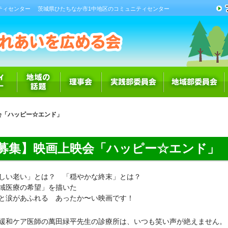
ティセンター
茨城県ひたちなか市1中地区のコミュニティセンター
会「ハッピー☆エンド」
募集】映画上映会「ハッピー☆エンド」
しい老い」とは？ 「穏やかな終末」とは？
域医療の希望」を描いた
と涙があふれる あったか〜い映画です！
緩和ケア医師の萬田緑平先生の診療所は、いつも笑い声が絶えません。