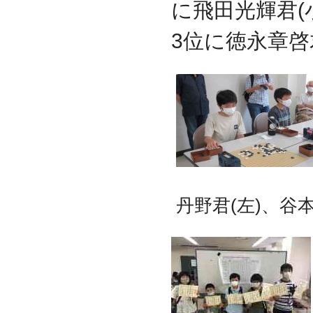
に飛田光輝君(
3位に徳永章啓
丹野君(左)、谷本