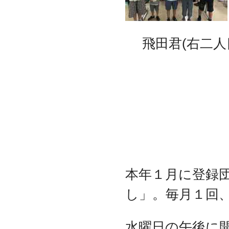
飛田君(右二人目
本年１月に登録
し」。毎月１回
水曜日の午後に