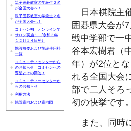
親子囲碁教室の学級生２名
が全国大会へ！
日本棋院主催
親子囲碁教室の学級生２名
が全国大会へ！
囲碁県大会が
コミセン初 オンラインで
サロン実施！ (令和３年
戦中学部で一
１２月１４日発）
谷本宏樹君（中
施設概要および施設使用料
一覧
年）が2位と
コミュニティセンターから
のお知らせ コミセンへの
要望とその回答！
れる全国大会
コミュニティーセンターか
らのお知らせ
部で二人そろ
利用方法
初の快挙です
施設案内および案内図
また、同時に