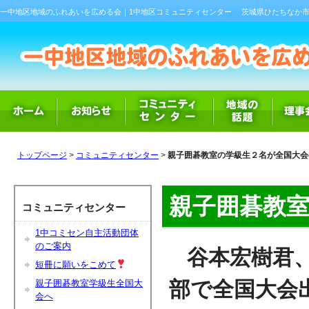
一中地区地域のふれあいを広める会｜1中地区コミュニティセンター
茨城県ひたちなか市
トップページ
>
コミュニティセンター
>
親子囲碁教室の学級生２名が全国大会
親子囲碁教
コミュニティセンター
1中コミセン自主活動団体
のご案内
谷本宏樹君
短冊に願いをこめて
部で全国大会
親子囲碁教室学級生全国大
会へ