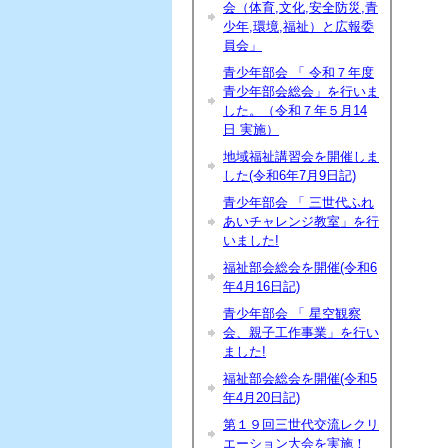
会（体育,文化,安全防災,青
少年,環境,福祉）と広報委
員会」
青少年部会 「 令和７年度
青少年部会総会」を行いま
した。（令和７年５月14
日 実施）
地域福祉講習会を開催しま
した(令和6年7月9日記)
青少年部会 「 三世代ふれ
あいチャレンジ教室」を行
いました!
福祉部会総会を開催(令和6
年4月16日記)
青少年部会 「 星空観察
会、親子工作事業」を行い
ました!
福祉部会総会を開催(令和5
年4月20日記)
第１９回三世代交流レクリ
エーション大会を実施！