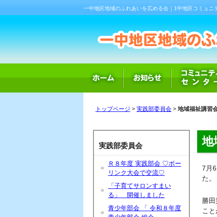
一中地区地域のふれあいを広める会｜1中地区コミュニ
トップページ
>
実践部委員会
>
地域福祉講習会
地
実践部委員会
Ｒ８年度 実践部会 ♡ボー
7月
リンク大会で交流♡
た。
「子育てサロンすまい
る」 開催しました
勝田
青少年部会 「 令和８年度
こと