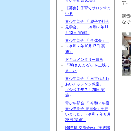
青少年部会 総会」
す。
【募集】子育てサロンすま
いる
講習
青少年部会 「 親子で社会
なで
見学会」 （令和７年11
月13日 実施）
青少年部会 「 全体会」
（令和７年10月17日 実
施）
ドキュメンタリー映画
「30(さんまる)」を上映し
ました
青少年部会 「 三世代ふれ
あいチャレンジ教室」
（令和７年７月26日 実
施）
青少年部会 「 令和７年度
青少年部会 役員会」を行
いました。（令和７年６月
25日 実施）
R8年度 交流会wo「実践部