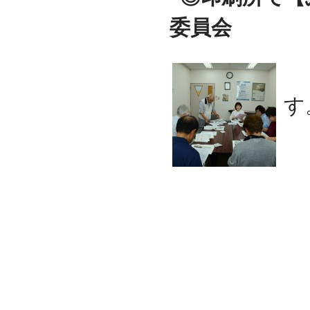
委員会
左
す