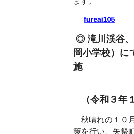
ます。
fureai105
◎ 滝川渓谷
岡小学校）に
施
（令和３年
秋晴れの１０月
策を行い、矢祭