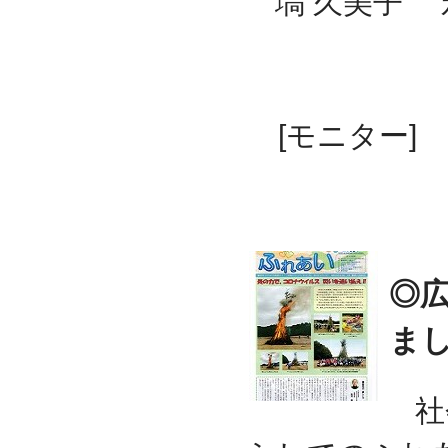
塙 久美子 永
◎委員
[モニター
◎
ま
社