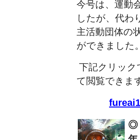
今号は、運動
したが、代わ
主活動団体の
ができました
下記クリック
て閲覧できま
fureai
◎