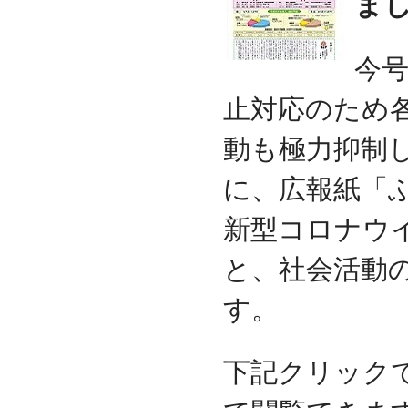
ま
今
止対応のため
動も極力抑制
に、広報紙「
新型コロナウ
と、社会活動
す。
下記クリック