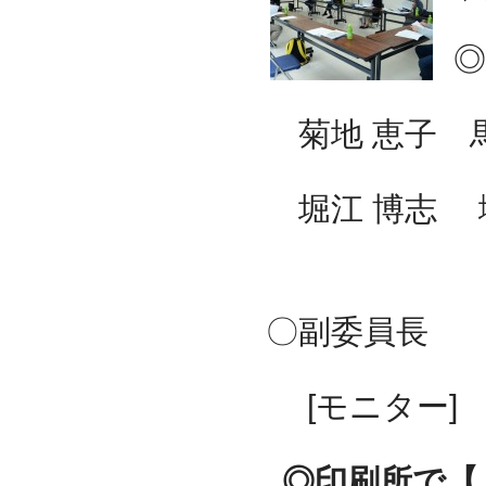
◎
菊地 恵子
堀江 博志
◎
〇副委員長
[モニター]
◎印刷所で【