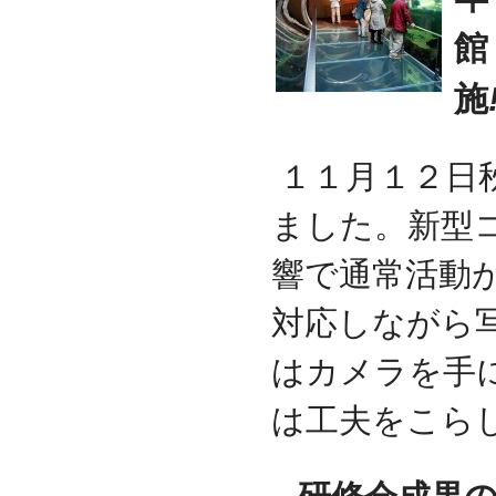
館
施
１１月１２日
ました。新型
響で通常活動
対応しながら
はカメラを手
は工夫をこら