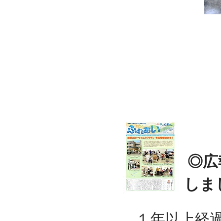
◎広
しま
１年以上経過