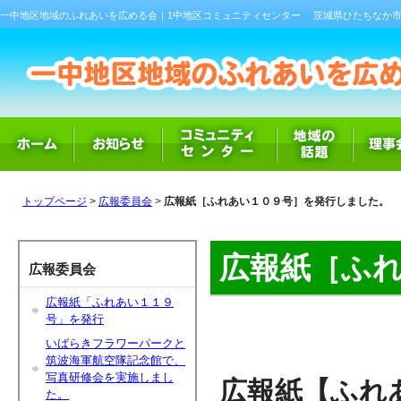
一中地区地域のふれあいを広める会｜1中地区コミュニティセンター
茨城県ひたちなか市
トップページ
>
広報委員会
>
広報紙［ふれあい１０９号］を発行しました。
広報紙［ふ
広報委員会
広報紙「ふれあい１１９
号」を発行
いばらきフラワーパークと
筑波海軍航空隊記念館で、
写真研修会を実施しまし
広報紙【ふれ
た。