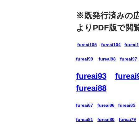
※既発行済みの
よりPDF版で閲
fureai105
fureai104
fureai
fureai99
fureai98
fureai97
fureai93
fureai
fureai88
fureai87
fureai86
fureai85
fureai81
fureai80
fureai79