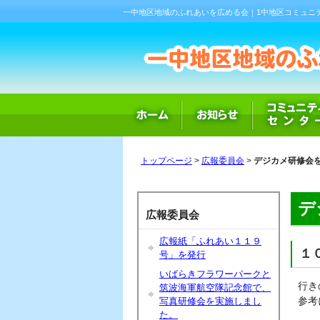
一中地区地域のふれあいを広める会｜1中地区コミュニ
トップページ
>
広報委員会
>
デジカメ研修会
デ
広報委員会
広報紙「ふれあい１１９
１
号」を発行
いばらきフラワーパークと
行き
筑波海軍航空隊記念館で、
参考
写真研修会を実施しまし
た。