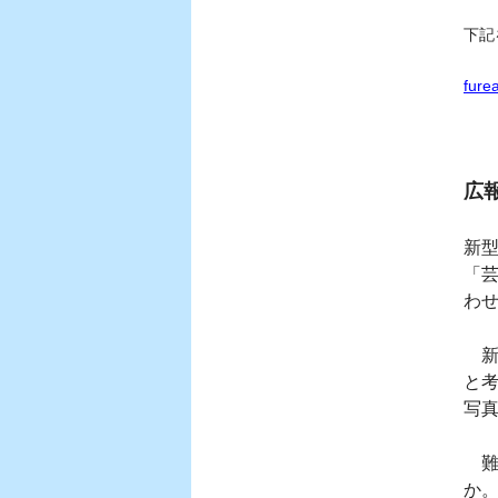
下記
fure
広
新
「
わ
新
と
写
難
か